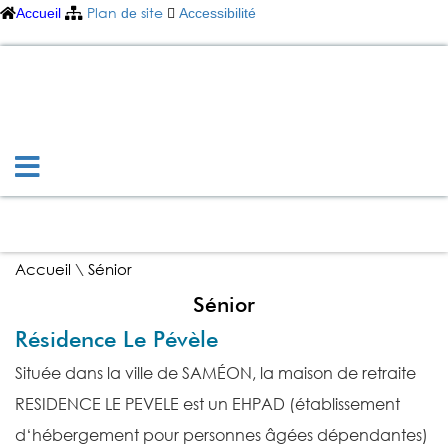
Plan
site
Accueil
de
Accessibilité
Commune de
Saméon
SAMÉON ET VOUS
VIE PRATIQUE
BOUGER ET SE DIVERTIR
ECONOMIE ET TOURISME
Accueil
\
Sénior
Sénior
Résidence Le Pévèle
Située dans la ville de SAMÉON, la maison de retraite
RESIDENCE LE PEVELE est un EHPAD (établissement
d‘hébergement pour personnes âgées dépendantes)