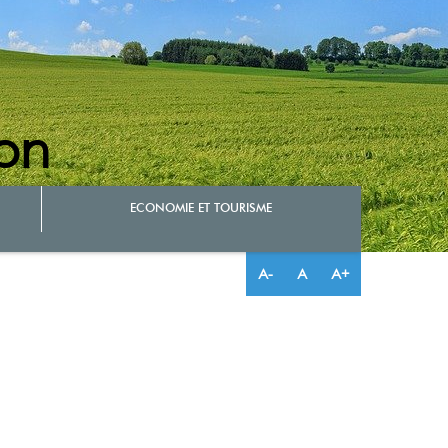
on
ECONOMIE ET TOURISME
A-
A
A+