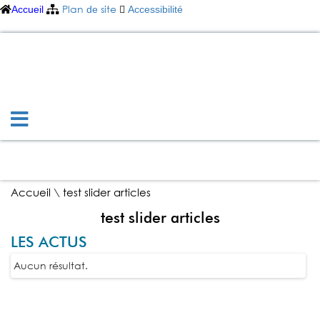
Plan
site
Accueil
de
Accessibilité
Commune de
Saméon
SAMÉON ET VOUS
VIE PRATIQUE
BOUGER ET SE DIVERTIR
ECONOMIE ET TOURISME
Accueil
\
test slider articles
test slider articles
LES ACTUS
Aucun résultat.